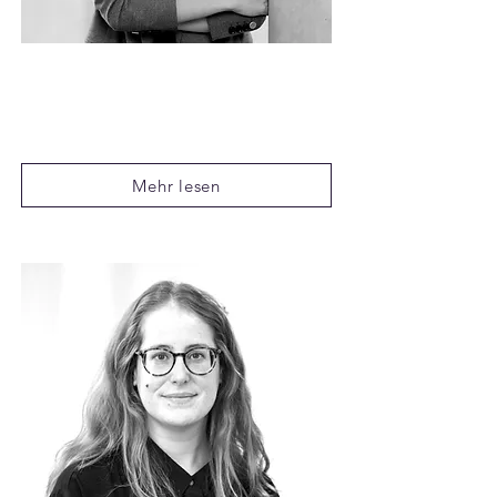
Prof. Dr. Ingrid
Haegele
Professorin für Volkswirtschaftslehre an
der LMU München
Mehr lesen