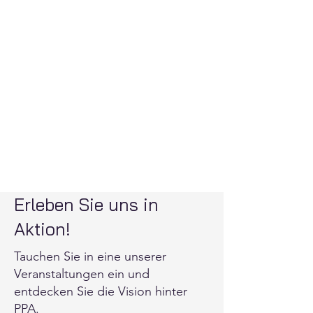
zu unterstützen, indem wir Big
Data und modernste empirische
Methoden nutzen.
Die Initiative wird von
Wirtschaftswissenschaftler:innen
am Lehrstuhl für
Organisationsökonomie der
Ludwig-Maximilians-Universität
München geleitet.
Erleben Sie uns in
Aktion!
Tauchen Sie in eine unserer
Veranstaltungen ein und
entdecken Sie die Vision hinter
PPA.