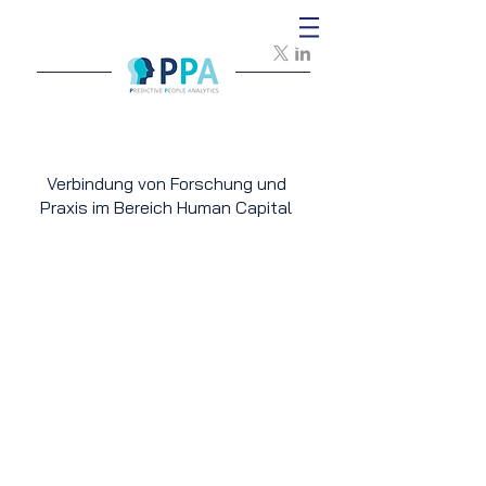
Verbindung von Forschung und
Praxis im Bereich Human Capital
Predictive People Analytics ist
ein Wissenszentrum für
Unternehmen und
Akademiker:innen, die im
Personalmanagement tätig sind.
Wir arbeiten zusammen, um
Erkenntnisse zu gewinnen und
evidenzbasiertes Management