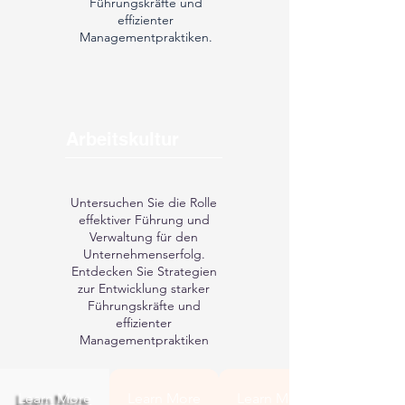
Führungskräfte und
effizienter
Managementpraktiken.
Arbeitskultur
Untersuchen Sie die Rolle
effektiver Führung und
Verwaltung für den
Unternehmenserfolg.
Entdecken Sie Strategien
zur Entwicklung starker
Führungskräfte und
effizienter
Managementpraktiken
Learn More
Learn More
Learn More